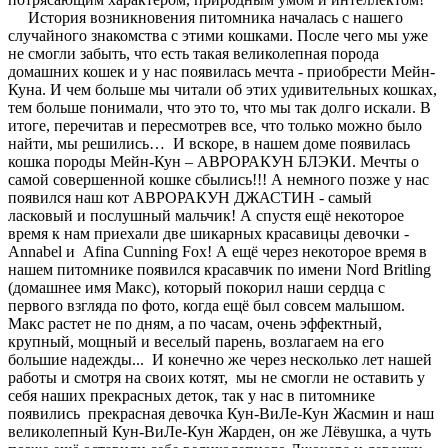
История возникновения питомника началась с нашего
случайного знакомства с этими кошками. После чего мы уже
не смогли забыть, что есть такая великолепная порода
домашних кошек и у нас появилась мечта - приобрести Мейн-
Куна. И чем больше мы читали об этих удивительных кошках,
тем больше понимали, что это то, что мы так долго искали. В
итоге, перечитав и пересмотрев все, что только можно было
найти, мы решились… И вскоре, в нашем доме появилась
кошка породы Мейн-Кун – АВРОРАКУН БЛЭКИ. Мечты о
самой совершенной кошке сбылись!!! А немного позже у нас
появился наш кот АВРОРАКУН ДЖАСТИН - самый
ласковый и послушный мальчик! А спустя ещё некоторое
время к нам приехали две шикарных красавицы девочки -
Annabel и Afina Cunning Fox! А ещё через некоторое время в
нашем питомнике появился красавчик по имени Nord Britling
(домашнее имя Макс), который покорил наши сердца с
первого взгляда по фото, когда ещё был совсем малышом.
Макс растет не по дням, а по часам, очень эффектный,
крупный, мощный и веселый парень, возлагаем на его
большие надежды... И конечно же через несколько лет нашей
работы и смотря на своих котят, мы не смогли не оставить у
себя наших прекрасных деток, так у нас в питомнике
появились прекрасная девочка Кун-ВиЛе-Кун Жасмин и наш
великолепный Кун-ВиЛе-Кун Жарден, он же Лёвушка, а чуть