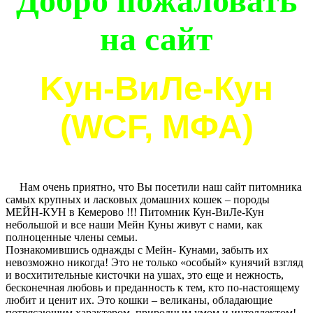
Добро пожаловать
на сайт
Kун-ВиЛе-Кун
(WCF, МФА)
Нам очень приятно, что Вы посетили наш сайт питомника
самых крупных и ласковых домашних кошек – породы
МЕЙН-КУН в Кемерово !!! Питомник Кун-ВиЛе-Кун
небольшой и все наши Мейн Куны живут с нами, как
полноценные члены семьи.
Познакомившись однажды с Мейн- Кунами, забыть их
невозможно никогда! Это не только «особый» кунячий взгляд
и восхитительные кисточки на ушах, это еще и нежность,
бесконечная любовь и преданность к тем, кто по-настоящему
любит и ценит их.
Это кошки – великаны, обладающие
потрясающим характером, природным умом и интеллектом!