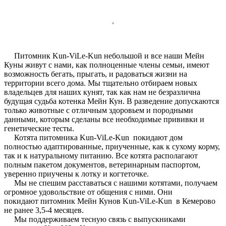
Питомник Kun-ViLe-Kun небольшой и все наши Мейн
Куны живут с нами, как полноценные члены семьи, имеют
возможность бегать, прыгать, и радоваться жизни на
территории всего дома. Мы тщательно отбираем новых
владельцев для наших кунят, так как нам не безразлична
будущая судьба котенка Мейн Кун. В разведение допускаются
только животные с отличным здоровьем и породными
данными, которым сделаны все необходимые прививки и
генетические тесты.
Котята питомника Kun-ViLe-Kun покидают дом
полностью адаптированные, приученные, как к сухому корму,
так и к натуральному питанию. Все котята располагают
полным пакетом документов, ветеринарным паспортом,
уверенно приучены к лотку и когтеточке.
Мы не спешим расставаться с нашими котятами, получаем
огромное удовольствие от общения с ними. Они
покидают питомник Мейн Кунов Kun-ViLe-Kun в Кемерово
не ранее 3,5-4 месяцев.
Мы поддерживаем тесную связь с выпускниками